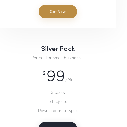
Get Now
Silver Pack
Perfect for small businesses
99
$
/Mo
3 Users
5 Projects
Download prototypes